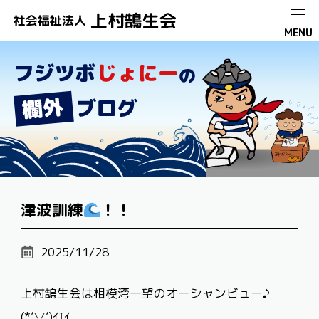
津波訓練
！！
2025/11/28
上村鵠生会は相模湾一望のオーシャンビュー♪
(*’▽’)ｲｴｲ