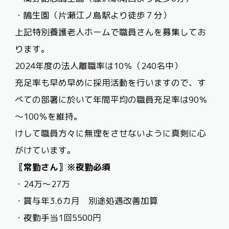
・鵠生園（片瀬江ノ島駅より徒歩７分）
上記特別養護老人ホームで職員さんを募集してお
ります。
2024年度の法人離職率は
10
％（
240
名中）
充足率も早め早めに採用活動を行いますので、す
べての部署に於いて年間平均の職員充足率は90％
～
100
％を維持。
けして職員方々に無理をさせないように真剣に心
がけています。
〖常勤さん〗※夜勤必須
・
24
万～
27
万
・賞与年
3.6
カ月 別途処遇改善加算
・夜勤手当
1
回
5500
円