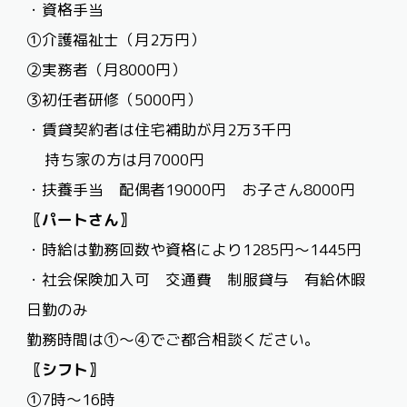
・資格手当
①介護福祉士（月
2
万円）
②実務者（月
8000
円）
③初任者研修（
5000
円）
・賃貸契約者は住宅補助が月
2
万
3
千円
持ち家の方は月
7000
円
・扶養手当 配偶者
19000
円 お子さん
8000
円
〖パートさん〗
・時給は勤務回数や資格により
1285
円～
1445
円
・社会保険加入可 交通費 制服貸与 有給休暇
日勤のみ
勤務時間は①～④でご都合相談ください。
〖シフト〗
①7時～
16
時