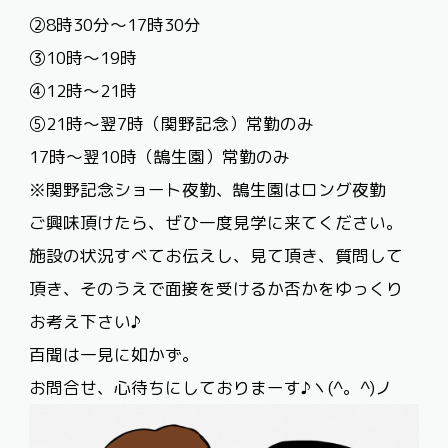
②8時
30
分～
17
時
30
分
③10時～
19
時
④12時～
21
時
⑤21時～翌
7
時（関野記念）常勤のみ
17時～翌10時（鵠生園）常勤のみ
※関野記念ショート夜勤、鵠生園はロング夜勤
ご興味頂けたら、ぜひ一度見学に来てください。
施設の状況すべてお伝えし、見て頂き、質問して
頂き、そのうえで面接を受けるか否かをゆっくり
お考え下さい♪
百聞は一見に如かず。
お問合せ、心待ちにしておりまーす♪ヽ(^。^)ノ