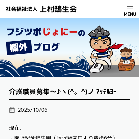
介護職員募集～♪ヽ(^。^)ノ ﾏｯﾃﾙﾖｰ
2025/10/06
現在、
・関野記念鵠生園（藤沢駅南口より徒歩
6
分）