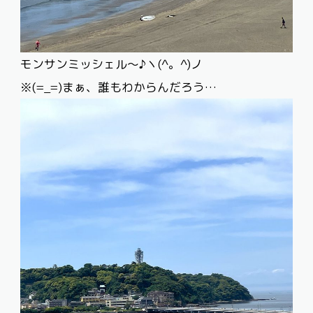
モンサンミッシェル～♪ヽ(^。^)ノ
※(=_=)まぁ、誰もわからんだろう…