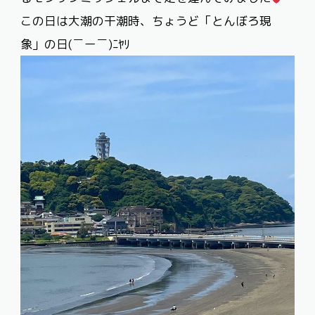
この日は大潮の干潮時、ちょうど「とんぼろ現
象」の日(￣ー￣)ﾆﾔﾘ